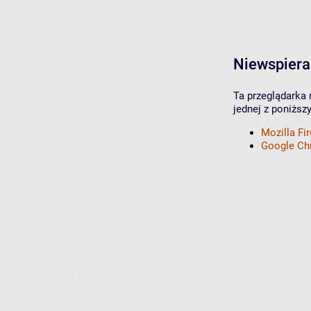
Niewspiera
Ta przeglądarka 
jednej z poniższ
Mozilla Fi
Google C