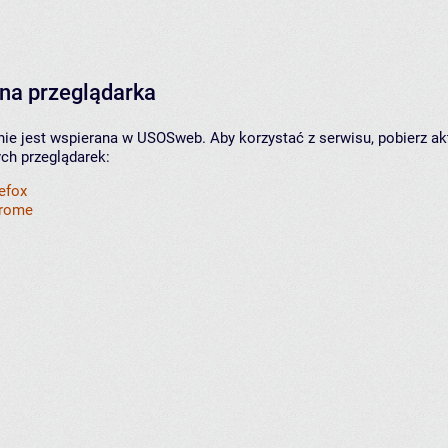
na przeglądarka
nie jest wspierana w USOSweb. Aby korzystać z serwisu, pobierz ak
ych przeglądarek:
refox
hrome