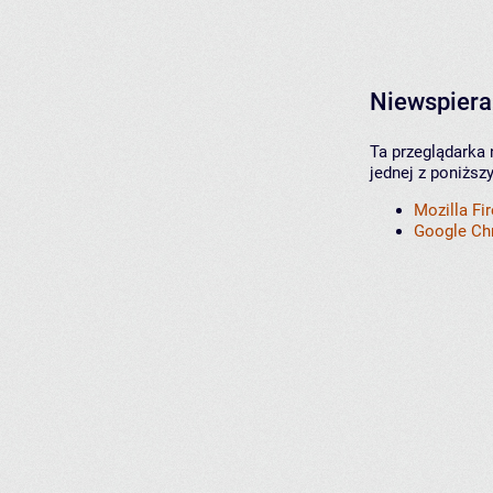
Niewspiera
Ta przeglądarka 
jednej z poniższ
Mozilla Fi
Google C