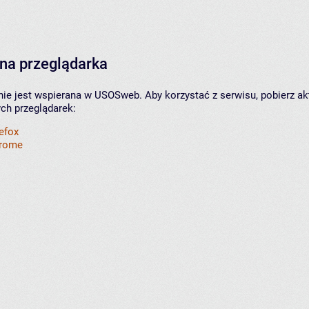
na przeglądarka
nie jest wspierana w USOSweb. Aby korzystać z serwisu, pobierz ak
ych przeglądarek:
refox
hrome