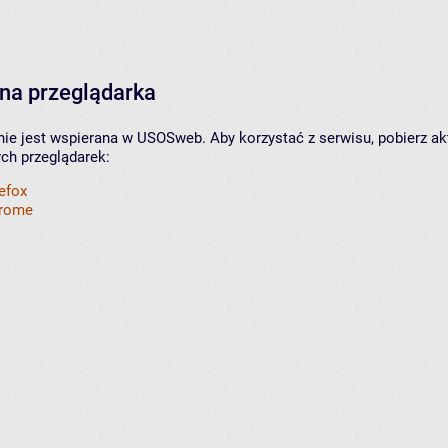
na przeglądarka
nie jest wspierana w USOSweb. Aby korzystać z serwisu, pobierz ak
ych przeglądarek:
refox
hrome