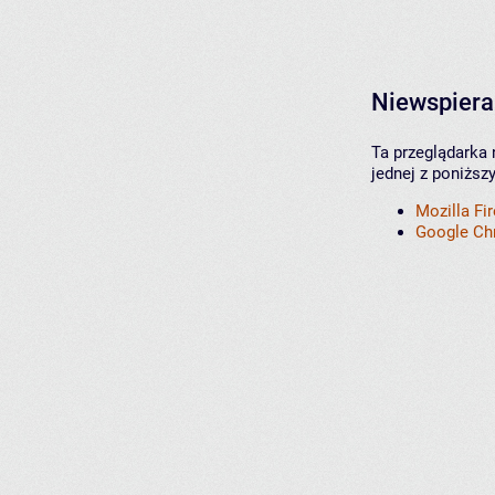
Niewspiera
Ta przeglądarka 
jednej z poniższ
Mozilla Fi
Google C