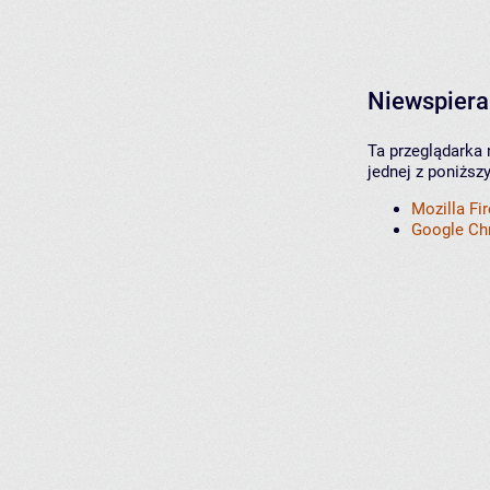
Niewspiera
Ta przeglądarka 
jednej z poniższ
Mozilla Fi
Google C