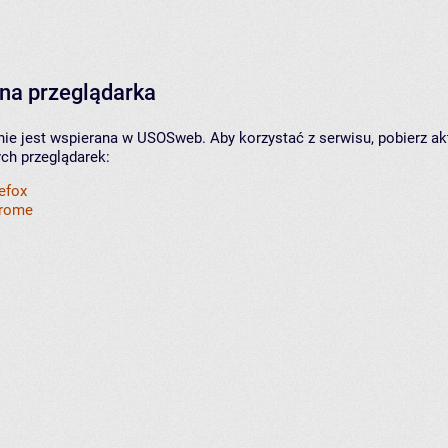
na przeglądarka
nie jest wspierana w USOSweb. Aby korzystać z serwisu, pobierz ak
ych przeglądarek:
refox
hrome