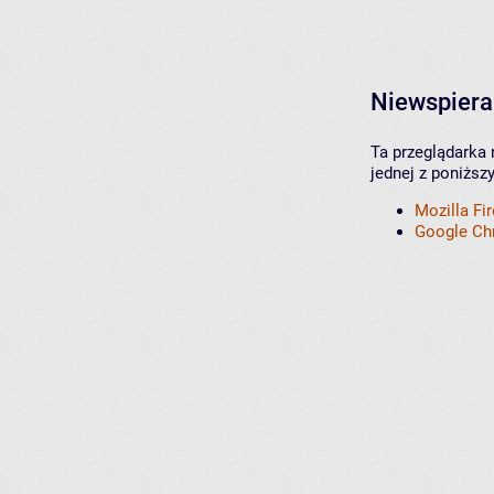
Niewspiera
Ta przeglądarka 
jednej z poniższ
Mozilla Fi
Google C