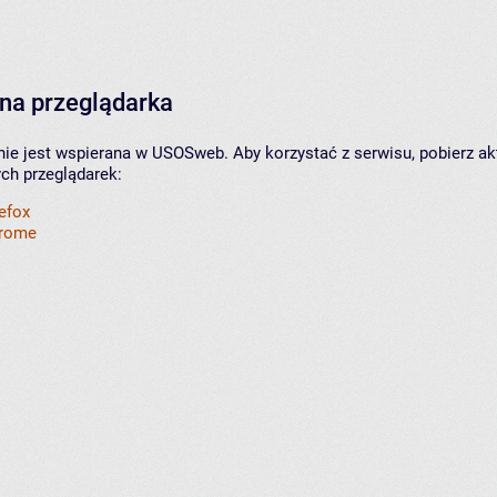
na przeglądarka
nie jest wspierana w USOSweb. Aby korzystać z serwisu, pobierz ak
ych przeglądarek:
refox
hrome