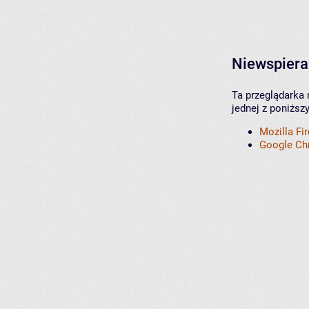
Niewspiera
Ta przeglądarka 
jednej z poniższ
Mozilla Fi
Google C