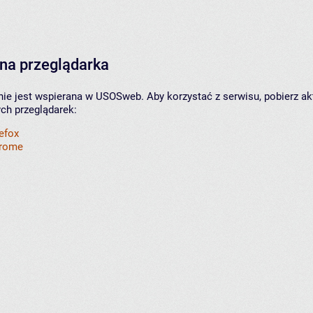
na przeglądarka
nie jest wspierana w USOSweb. Aby korzystać z serwisu, pobierz ak
ych przeglądarek:
refox
hrome