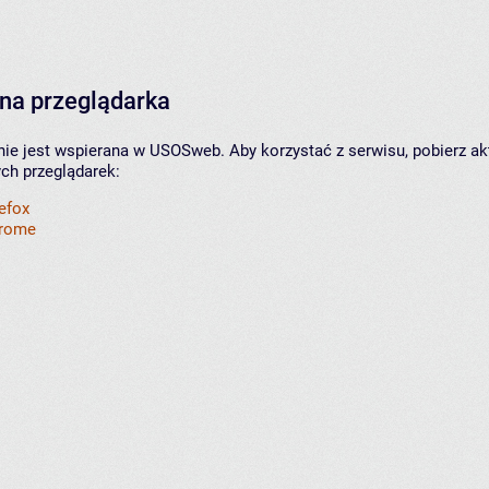
na przeglądarka
nie jest wspierana w USOSweb. Aby korzystać z serwisu, pobierz ak
ych przeglądarek:
refox
hrome