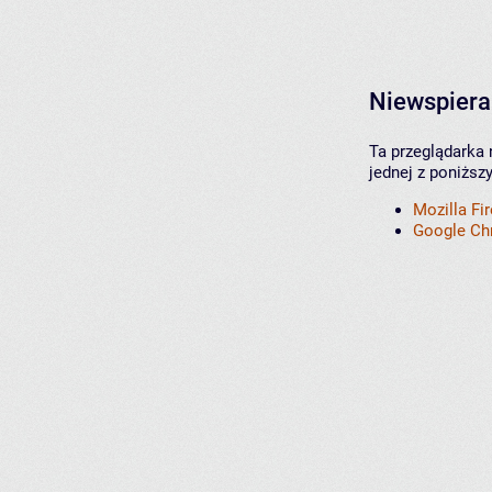
Niewspiera
Ta przeglądarka 
jednej z poniższ
Mozilla Fi
Google C