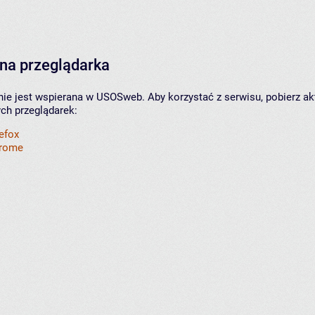
na przeglądarka
nie jest wspierana w USOSweb. Aby korzystać z serwisu, pobierz ak
ych przeglądarek:
refox
hrome