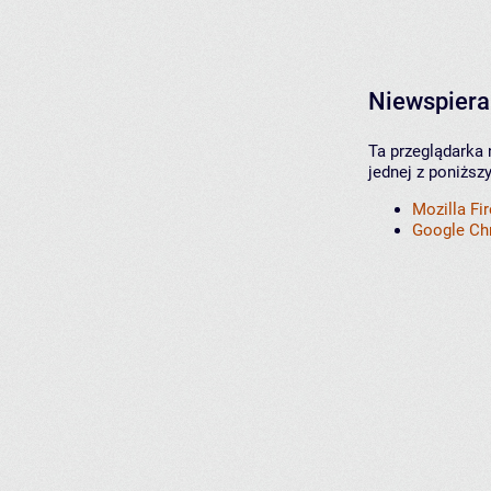
Niewspiera
Ta przeglądarka 
jednej z poniższ
Mozilla Fi
Google C