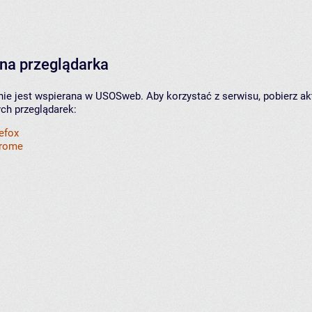
na przeglądarka
nie jest wspierana w USOSweb. Aby korzystać z serwisu, pobierz ak
ych przeglądarek:
refox
hrome