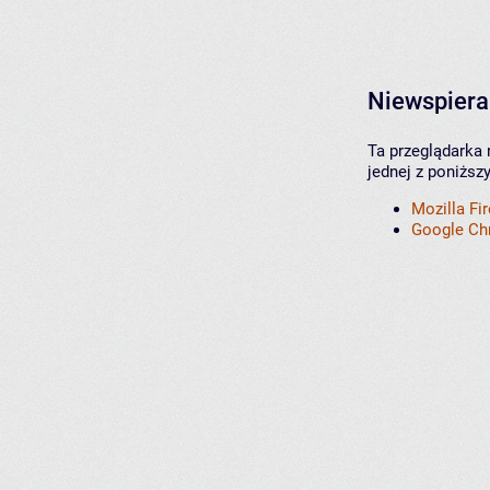
Niewspiera
Ta przeglądarka 
jednej z poniższ
Mozilla Fi
Google C