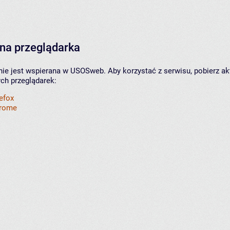
na przeglądarka
nie jest wspierana w USOSweb. Aby korzystać z serwisu, pobierz ak
ych przeglądarek:
refox
hrome