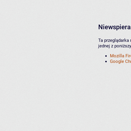
Niewspiera
Ta przeglądarka 
jednej z poniższ
Mozilla Fi
Google C