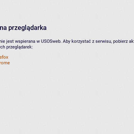
na przeglądarka
nie jest wspierana w USOSweb. Aby korzystać z serwisu, pobierz ak
ych przeglądarek:
refox
hrome