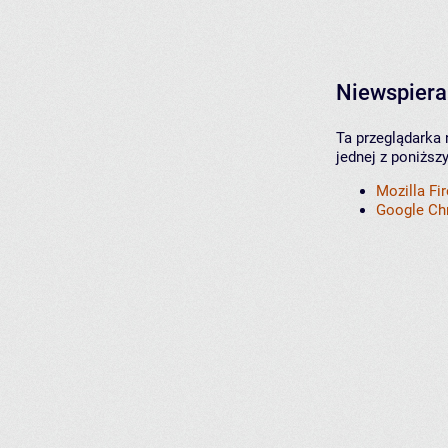
Niewspiera
Ta przeglądarka 
jednej z poniższ
Mozilla Fi
Google C