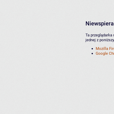
Niewspiera
Ta przeglądarka 
jednej z poniższ
Mozilla Fi
Google C