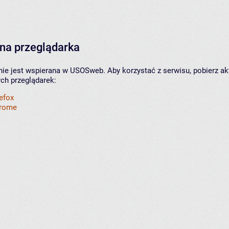
na przeglądarka
nie jest wspierana w USOSweb. Aby korzystać z serwisu, pobierz ak
ych przeglądarek:
refox
hrome