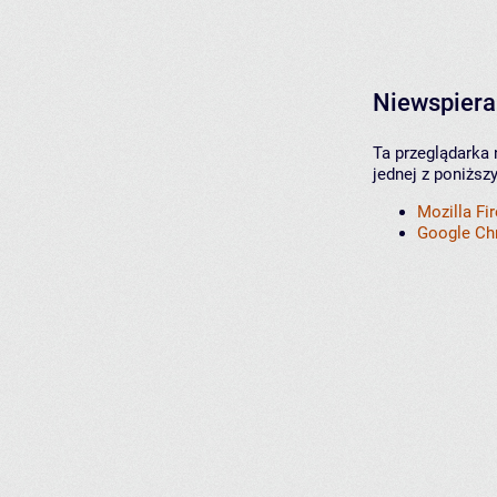
Niewspiera
Ta przeglądarka 
jednej z poniższ
Mozilla Fi
Google C