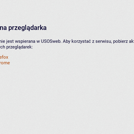
na przeglądarka
nie jest wspierana w USOSweb. Aby korzystać z serwisu, pobierz ak
ych przeglądarek:
refox
hrome