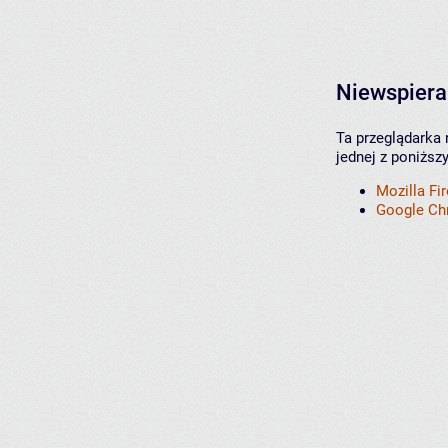
Niewspiera
Ta przeglądarka 
jednej z poniższ
Mozilla Fi
Google C