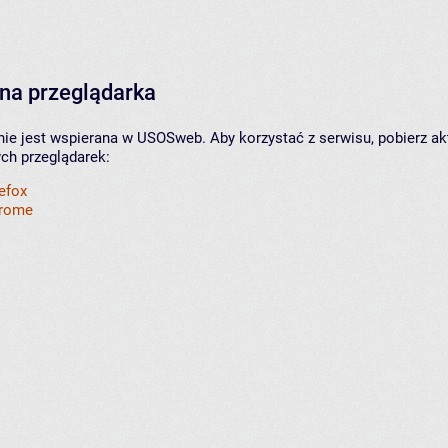
na przeglądarka
nie jest wspierana w USOSweb. Aby korzystać z serwisu, pobierz ak
ych przeglądarek:
refox
hrome