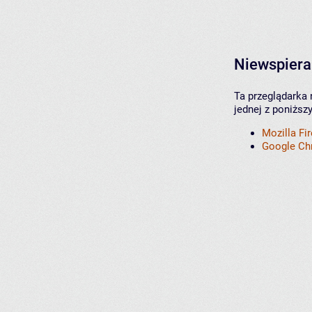
Niewspiera
Ta przeglądarka 
jednej z poniższ
Mozilla Fi
Google C