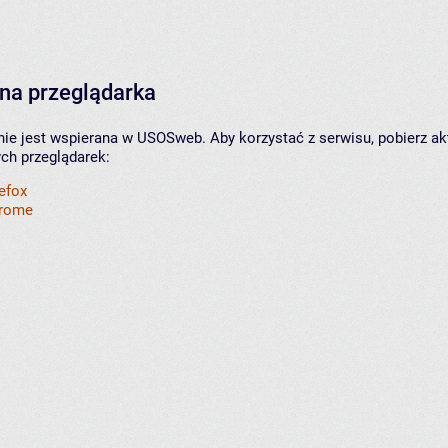
na przeglądarka
nie jest wspierana w USOSweb. Aby korzystać z serwisu, pobierz ak
ych przeglądarek:
refox
hrome