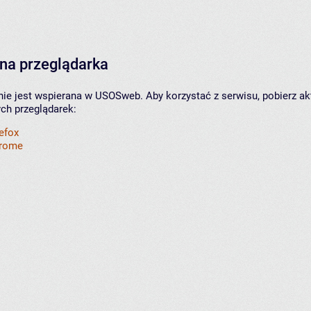
na przeglądarka
nie jest wspierana w USOSweb. Aby korzystać z serwisu, pobierz ak
ych przeglądarek:
refox
hrome