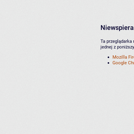
Niewspiera
Ta przeglądarka 
jednej z poniższ
Mozilla Fi
Google C