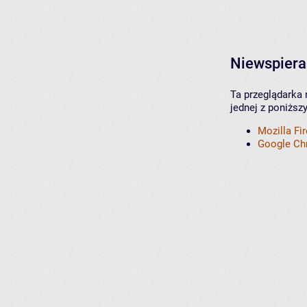
Niewspiera
Ta przeglądarka 
jednej z poniższ
Mozilla Fi
Google C