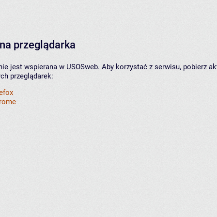
na przeglądarka
nie jest wspierana w USOSweb. Aby korzystać z serwisu, pobierz ak
ych przeglądarek:
refox
hrome