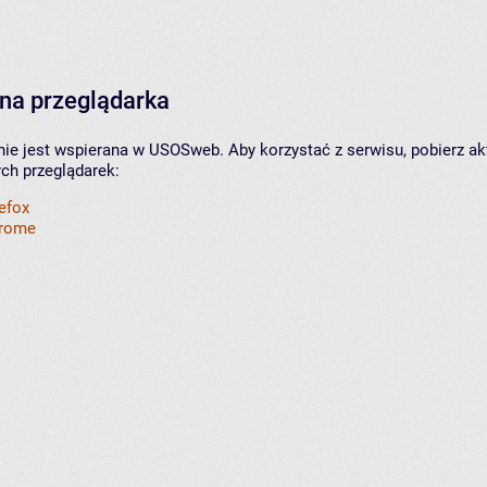
na przeglądarka
nie jest wspierana w USOSweb. Aby korzystać z serwisu, pobierz ak
ych przeglądarek:
refox
hrome