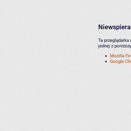
Niewspiera
Ta przeglądarka 
jednej z poniższ
Mozilla Fi
Google C