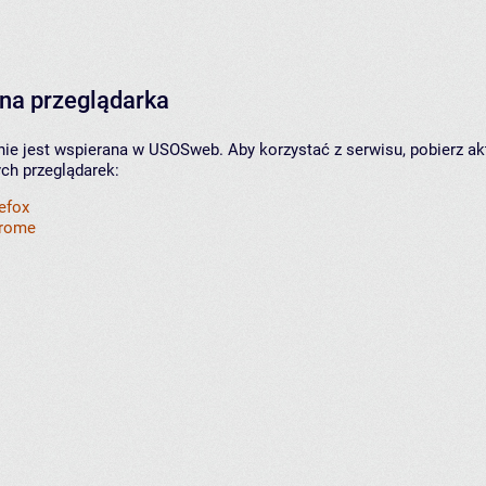
na przeglądarka
nie jest wspierana w USOSweb. Aby korzystać z serwisu, pobierz ak
ych przeglądarek:
refox
hrome