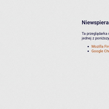
Niewspiera
Ta przeglądarka 
jednej z poniższ
Mozilla Fi
Google C