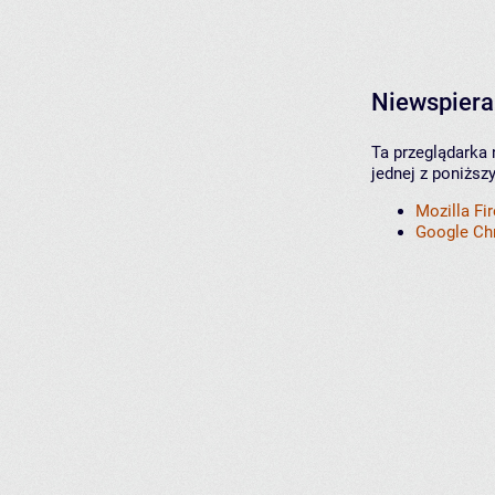
Niewspiera
Ta przeglądarka 
jednej z poniższ
Mozilla Fi
Google C