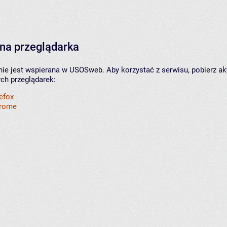
na przeglądarka
nie jest wspierana w USOSweb. Aby korzystać z serwisu, pobierz ak
ych przeglądarek:
refox
hrome