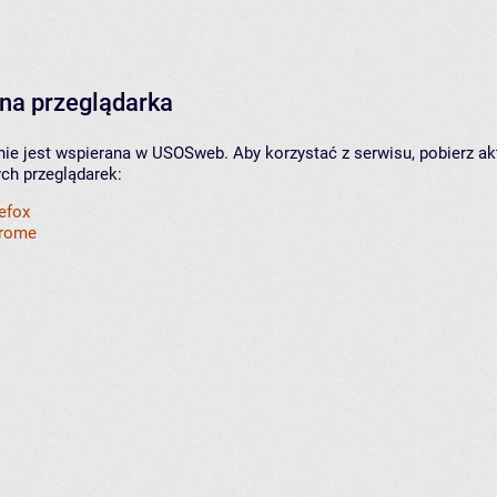
na przeglądarka
nie jest wspierana w USOSweb. Aby korzystać z serwisu, pobierz ak
ych przeglądarek:
refox
hrome