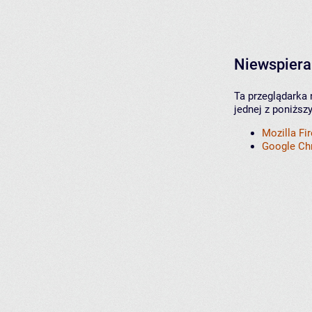
Niewspiera
Ta przeglądarka 
jednej z poniższ
Mozilla Fi
Google C