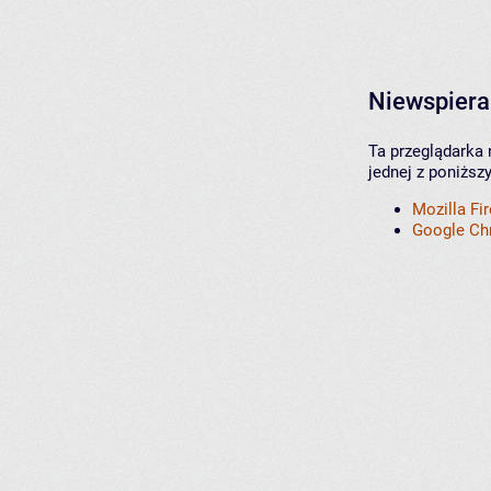
Niewspiera
Ta przeglądarka 
jednej z poniższ
Mozilla Fi
Google C