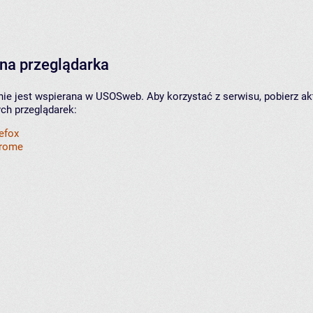
na przeglądarka
nie jest wspierana w USOSweb. Aby korzystać z serwisu, pobierz ak
ych przeglądarek:
refox
hrome