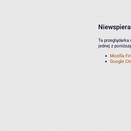
Niewspiera
Ta przeglądarka 
jednej z poniższ
Mozilla Fi
Google C