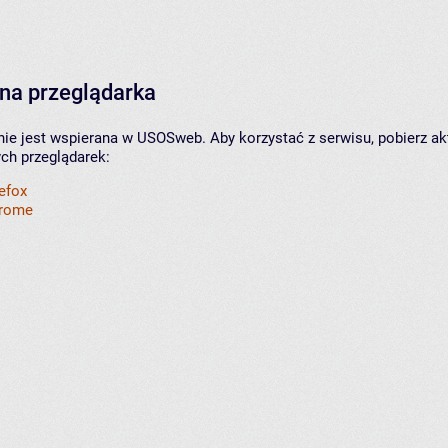
na przeglądarka
nie jest wspierana w USOSweb. Aby korzystać z serwisu, pobierz ak
ych przeglądarek:
refox
hrome