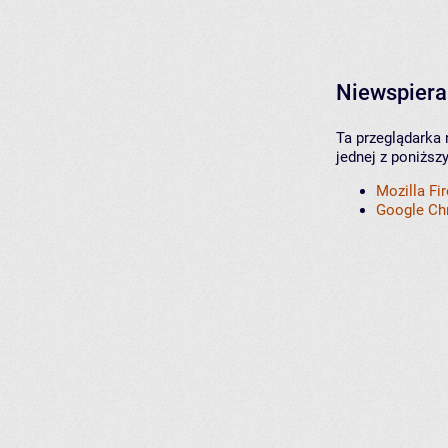
Niewspiera
Ta przeglądarka 
jednej z poniższ
Mozilla Fi
Google C