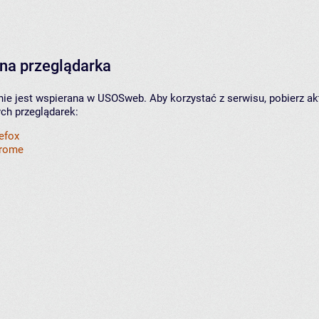
na przeglądarka
nie jest wspierana w USOSweb. Aby korzystać z serwisu, pobierz ak
ych przeglądarek:
refox
hrome