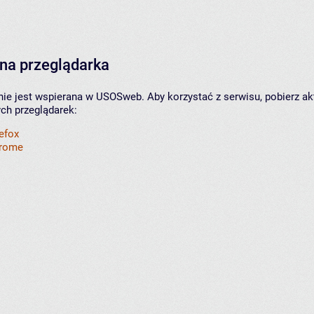
na przeglądarka
nie jest wspierana w USOSweb. Aby korzystać z serwisu, pobierz ak
ych przeglądarek:
refox
hrome