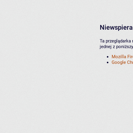
Niewspiera
Ta przeglądarka 
jednej z poniższ
Mozilla Fi
Google C