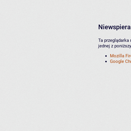
Niewspiera
Ta przeglądarka 
jednej z poniższ
Mozilla Fi
Google C