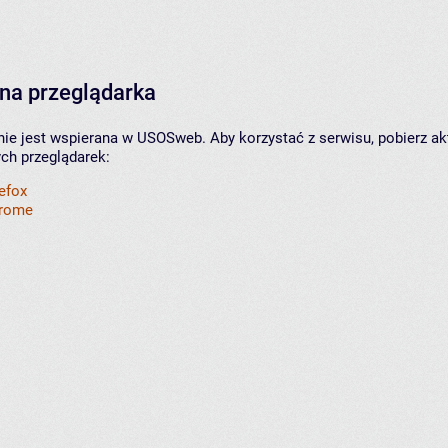
na przeglądarka
nie jest wspierana w USOSweb. Aby korzystać z serwisu, pobierz ak
ych przeglądarek:
refox
hrome