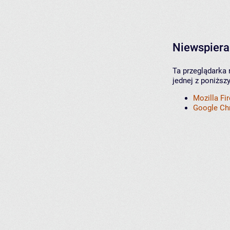
Niewspiera
Ta przeglądarka 
jednej z poniższ
Mozilla Fi
Google C