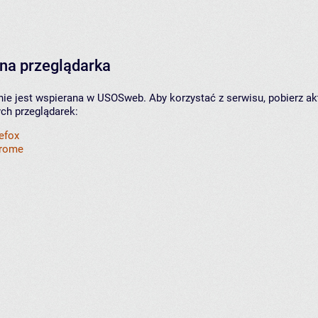
na przeglądarka
nie jest wspierana w USOSweb. Aby korzystać z serwisu, pobierz ak
ych przeglądarek:
refox
hrome