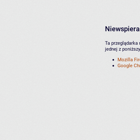
Niewspiera
Ta przeglądarka 
jednej z poniższ
Mozilla Fi
Google C