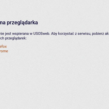
na przeglądarka
nie jest wspierana w USOSweb. Aby korzystać z serwisu, pobierz ak
ych przeglądarek:
refox
hrome