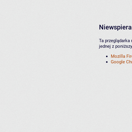
Niewspiera
Ta przeglądarka 
jednej z poniższ
Mozilla Fi
Google C