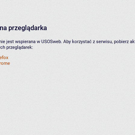
na przeglądarka
nie jest wspierana w USOSweb. Aby korzystać z serwisu, pobierz ak
ych przeglądarek:
refox
hrome