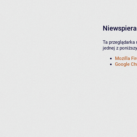
Niewspiera
Ta przeglądarka 
jednej z poniższ
Mozilla Fi
Google C