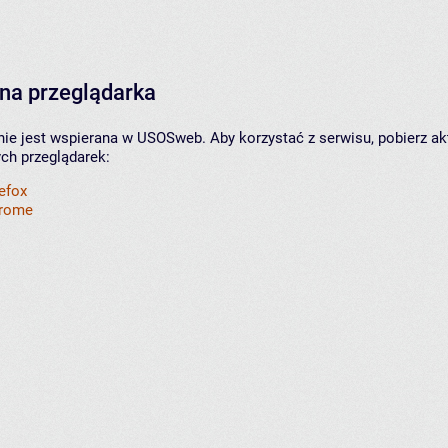
na przeglądarka
nie jest wspierana w USOSweb. Aby korzystać z serwisu, pobierz ak
ych przeglądarek:
refox
hrome