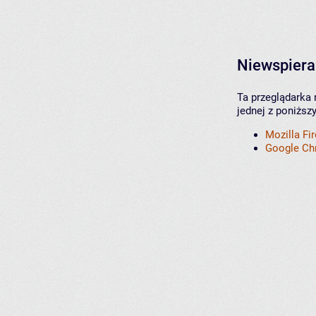
Niewspiera
Ta przeglądarka 
jednej z poniższ
Mozilla Fi
Google C