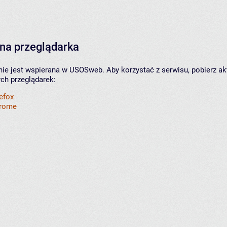
na przeglądarka
nie jest wspierana w USOSweb. Aby korzystać z serwisu, pobierz ak
ych przeglądarek:
refox
hrome