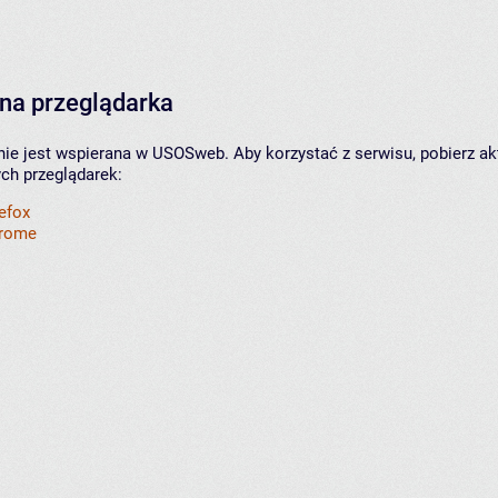
na przeglądarka
nie jest wspierana w USOSweb. Aby korzystać z serwisu, pobierz ak
ych przeglądarek:
refox
hrome