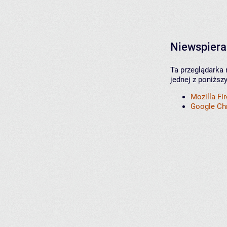
Niewspiera
Ta przeglądarka 
jednej z poniższ
Mozilla Fi
Google C