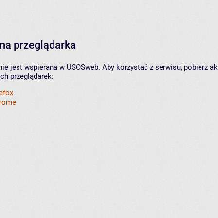
na przeglądarka
nie jest wspierana w USOSweb. Aby korzystać z serwisu, pobierz ak
ych przeglądarek:
refox
hrome