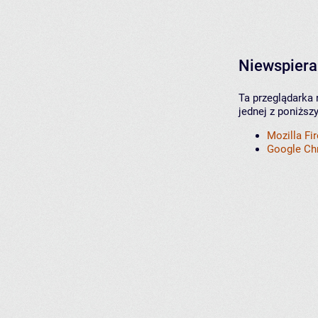
Niewspiera
Ta przeglądarka 
jednej z poniższ
Mozilla Fi
Google C