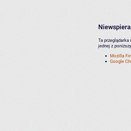
Niewspiera
Ta przeglądarka 
jednej z poniższ
Mozilla Fi
Google C