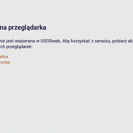
na przeglądarka
nie jest wspierana w USOSweb. Aby korzystać z serwisu, pobierz ak
ych przeglądarek:
refox
hrome