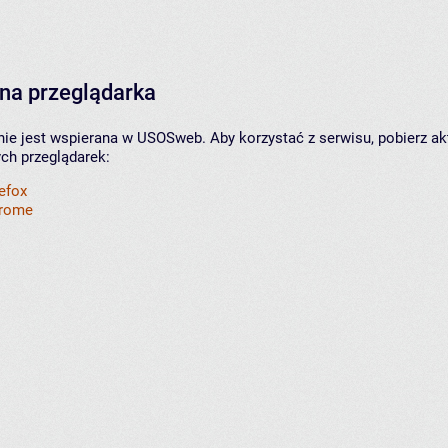
na przeglądarka
nie jest wspierana w USOSweb. Aby korzystać z serwisu, pobierz ak
ych przeglądarek:
refox
hrome