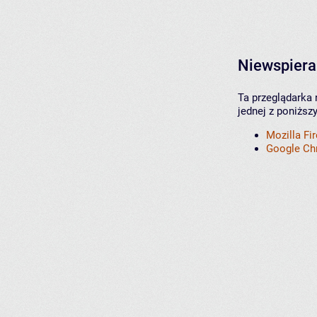
Niewspiera
Ta przeglądarka 
jednej z poniższ
Mozilla Fi
Google C