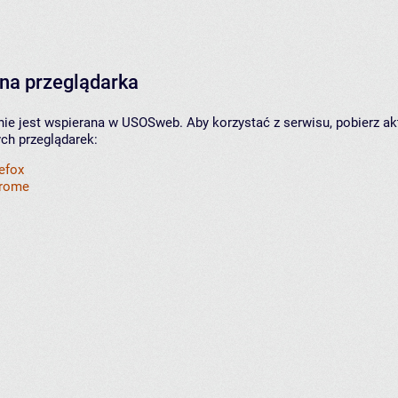
na przeglądarka
nie jest wspierana w USOSweb. Aby korzystać z serwisu, pobierz ak
ych przeglądarek:
refox
hrome