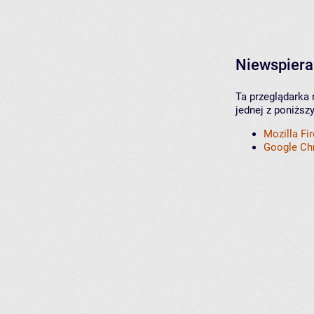
Niewspiera
Ta przeglądarka 
jednej z poniższ
Mozilla Fi
Google C