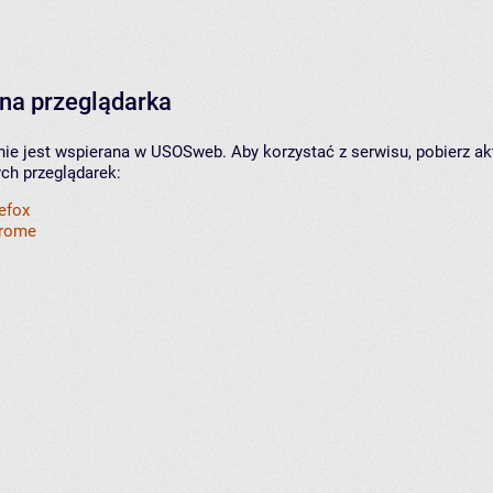
na przeglądarka
nie jest wspierana w USOSweb. Aby korzystać z serwisu, pobierz ak
ych przeglądarek:
refox
hrome