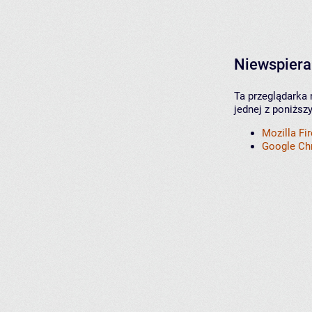
Niewspiera
Ta przeglądarka 
jednej z poniższ
Mozilla Fi
Google C