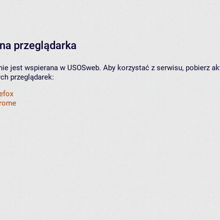
na przeglądarka
nie jest wspierana w USOSweb. Aby korzystać z serwisu, pobierz ak
ych przeglądarek:
refox
hrome