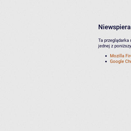
Niewspiera
Ta przeglądarka 
jednej z poniższ
Mozilla Fi
Google C