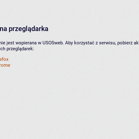
na przeglądarka
nie jest wspierana w USOSweb. Aby korzystać z serwisu, pobierz ak
ych przeglądarek:
refox
hrome