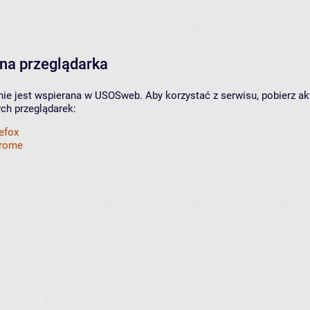
na przeglądarka
nie jest wspierana w USOSweb. Aby korzystać z serwisu, pobierz ak
ych przeglądarek:
refox
hrome