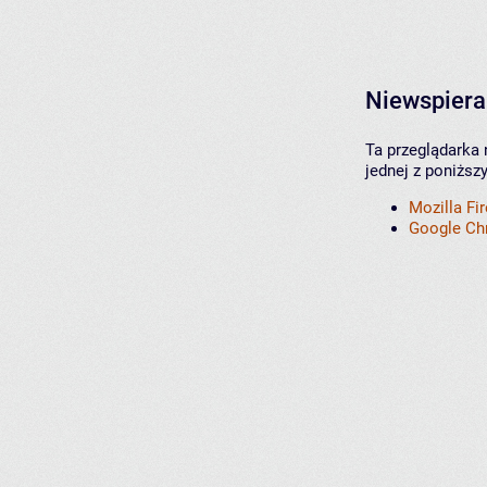
Niewspiera
Ta przeglądarka 
jednej z poniższ
Mozilla Fi
Google C