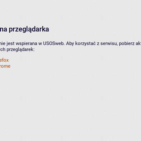
na przeglądarka
nie jest wspierana w USOSweb. Aby korzystać z serwisu, pobierz ak
ych przeglądarek:
refox
hrome