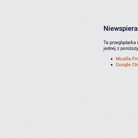
Niewspiera
Ta przeglądarka 
jednej z poniższ
Mozilla Fi
Google C