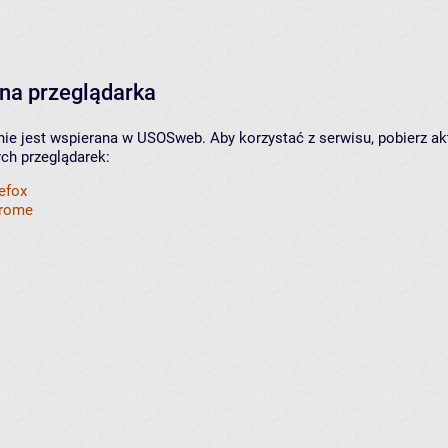
na przeglądarka
nie jest wspierana w USOSweb. Aby korzystać z serwisu, pobierz ak
ych przeglądarek:
refox
hrome