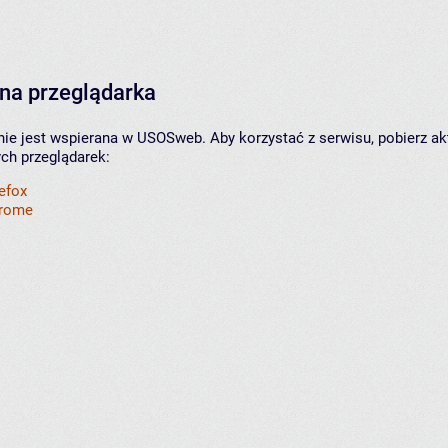
na przeglądarka
nie jest wspierana w USOSweb. Aby korzystać z serwisu, pobierz ak
ych przeglądarek:
refox
hrome