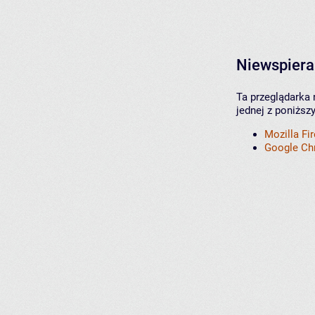
Niewspiera
Ta przeglądarka 
jednej z poniższ
Mozilla Fi
Google C