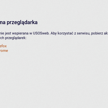
na przeglądarka
nie jest wspierana w USOSweb. Aby korzystać z serwisu, pobierz ak
ych przeglądarek:
refox
hrome