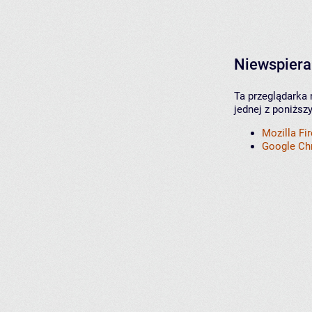
Niewspiera
Ta przeglądarka 
jednej z poniższ
Mozilla Fi
Google C