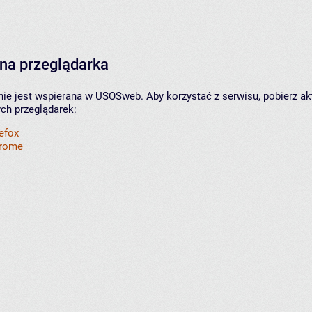
na przeglądarka
nie jest wspierana w USOSweb. Aby korzystać z serwisu, pobierz ak
ych przeglądarek:
refox
hrome