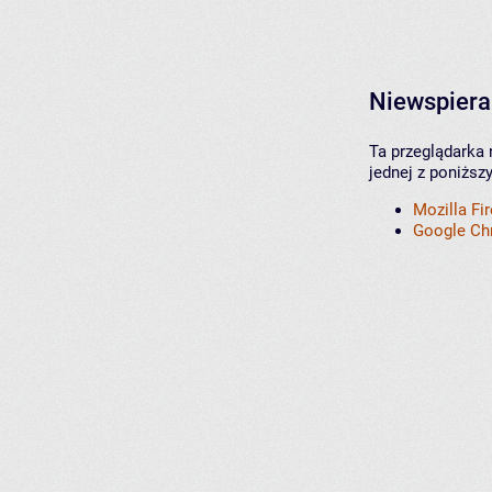
Niewspiera
Ta przeglądarka 
jednej z poniższ
Mozilla Fi
Google C