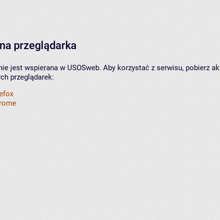
na przeglądarka
nie jest wspierana w USOSweb. Aby korzystać z serwisu, pobierz ak
ych przeglądarek:
refox
hrome