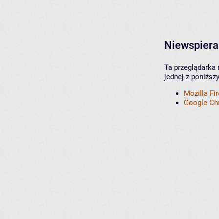
Niewspiera
Ta przeglądarka 
jednej z poniższ
Mozilla Fi
Google C