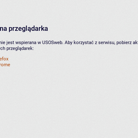
na przeglądarka
nie jest wspierana w USOSweb. Aby korzystać z serwisu, pobierz ak
ych przeglądarek:
refox
hrome