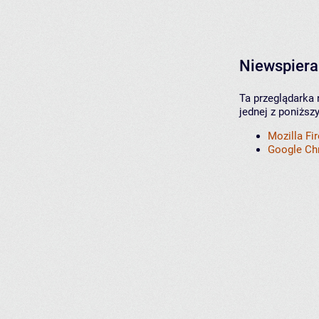
Niewspiera
Ta przeglądarka 
jednej z poniższ
Mozilla Fi
Google C