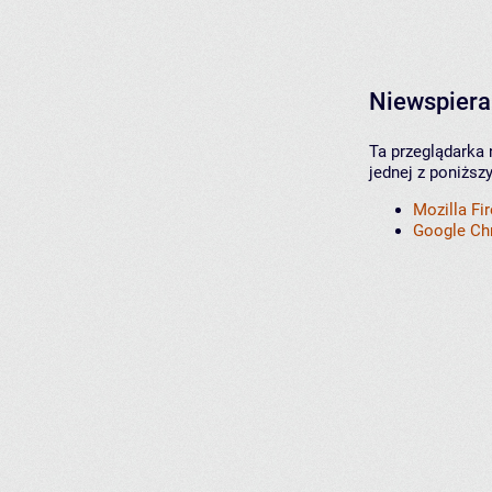
Niewspiera
Ta przeglądarka 
jednej z poniższ
Mozilla Fi
Google C