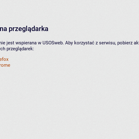
na przeglądarka
nie jest wspierana w USOSweb. Aby korzystać z serwisu, pobierz ak
ych przeglądarek:
refox
hrome