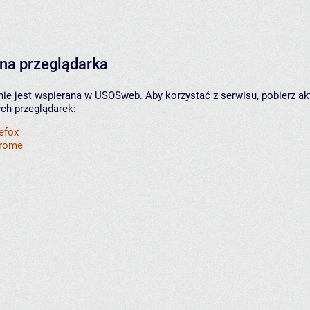
na przeglądarka
nie jest wspierana w USOSweb. Aby korzystać z serwisu, pobierz ak
ych przeglądarek:
refox
hrome