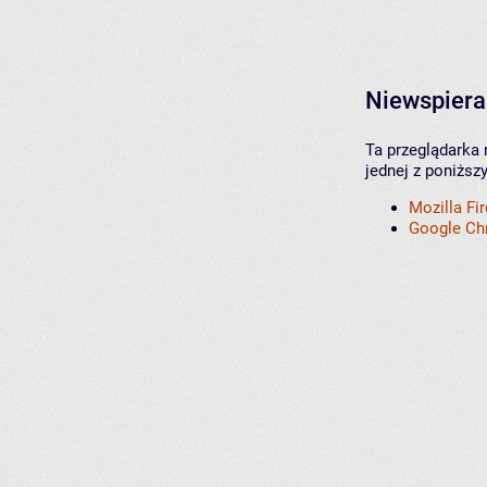
Niewspiera
Ta przeglądarka 
jednej z poniższ
Mozilla Fi
Google C