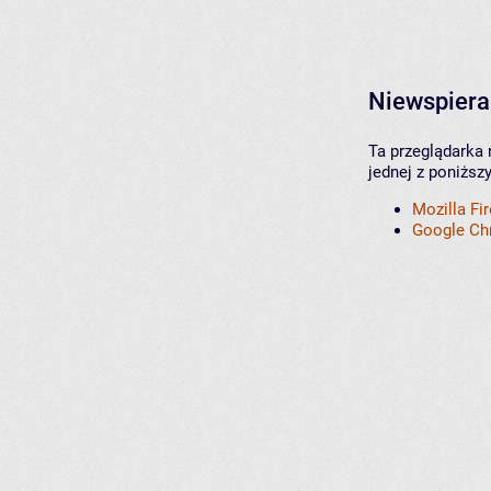
Niewspiera
Ta przeglądarka 
jednej z poniższ
Mozilla Fi
Google C