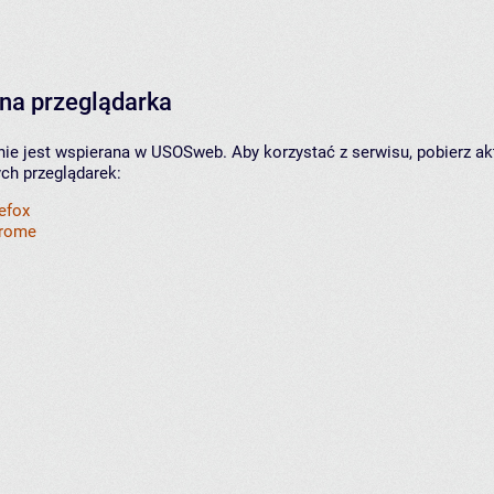
na przeglądarka
nie jest wspierana w USOSweb. Aby korzystać z serwisu, pobierz ak
ych przeglądarek:
refox
hrome